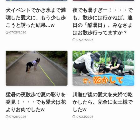
犬イベントでかき氷まで満
夜でも暑すぎー！・・・で
喫した愛犬に、もう少し歩
も、散歩には行かねば。連
こうと誘った結果…w
日の「酷暑日」、みなさま
はお散歩行ってますか？
07/28/2026
07/27/2026
猛暑の夜散歩で夏の彩りを
川遊び後の愛犬を夫婦で乾
発見！・・・でも愛犬は花
かしたら、完全に女王様で
よりお肉でしたw
したw
07/26/2026
07/23/2026