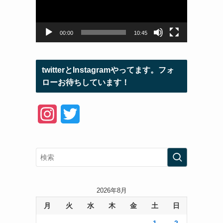
ー
ヤ
ー
00:00
10:45
twitterとInstagramやってます。フォ
ローお待ちしています！
I
T
n
w
s
i
t
t
a
t
2026年8月
月
火
水
木
金
土
日
g
e