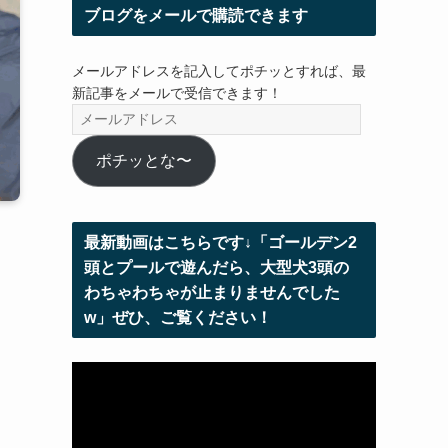
ブログをメールで購読できます
メールアドレスを記入してポチッとすれば、最
新記事をメールで受信できます！
メ
ー
ル
ポチッとな〜
ア
ド
レ
最新動画はこちらです↓「ゴールデン2
ス
頭とプールで遊んだら、大型犬3頭の
わちゃわちゃが止まりませんでした
w」ぜひ、ご覧ください！
動
画
プ
レ