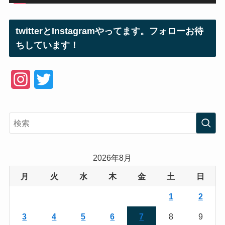
twitterとInstagramやってます。フォローお待
ちしています！
I
T
n
w
s
i
t
t
a
t
2026年8月
g
e
月
火
水
木
金
土
日
r
r
1
2
a
3
4
5
6
7
8
9