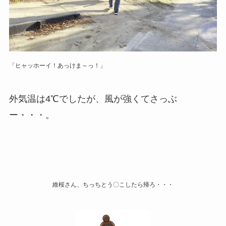
「ヒャッホーイ！あっけま～っ！」
外気温は4℃でしたが、風が強くてさっぶ
ー・・・。
維桜さん、ちっちとう〇こしたら帰ろ・・・