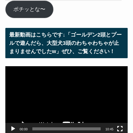
ー
ル
ポチッとな〜
ア
ド
レ
最新動画はこちらです↓「ゴールデン2頭とプー
ス
ルで遊んだら、大型犬3頭のわちゃわちゃが止
まりませんでしたw」ぜひ、ご覧ください！
動
画
プ
レ
ー
ヤ
ー
00:00
10:45