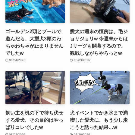
ゴールデン2頭とプールで
愛犬の週末の恒例は、毛ジ
遊んだら、大型犬3頭のわ
ョリジョリw 今週末からは
ちゃわちゃが止まりません
Jリーグも開幕するので、
でしたw
観戦しながらやろっとw
08/04/2026
08/03/2026
飼い主を机の下で待ち伏せ
犬イベントでかき氷まで満
する愛犬、その目的はやっ
喫した愛犬に、もう少し歩
ぱりコレでしたw
こうと誘った結果…w
08/02/2026
07/28/2026