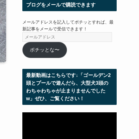
ブログをメールで購読できます
メールアドレスを記入してポチッとすれば、最
新記事をメールで受信できます！
メ
ー
ル
ポチッとな〜
ア
ド
レ
最新動画はこちらです↓「ゴールデン2
ス
頭とプールで遊んだら、大型犬3頭の
わちゃわちゃが止まりませんでした
w」ぜひ、ご覧ください！
動
画
プ
レ