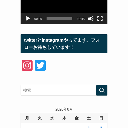
ー
ヤ
ー
00:00
10:45
twitterとInstagramやってます。フォ
ローお待ちしています！
I
T
n
w
s
i
t
t
a
t
2026年8月
月
火
水
木
金
土
日
g
e