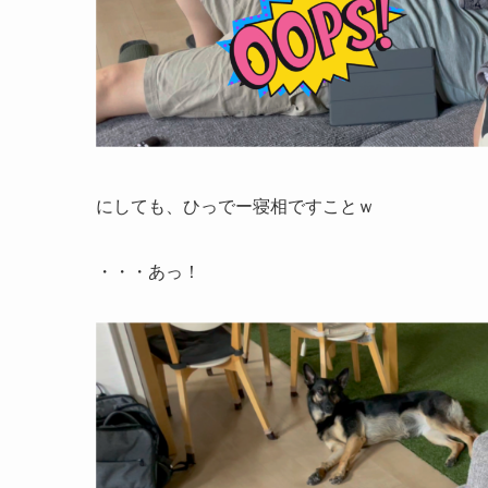
にしても、ひっでー寝相ですことｗ
・・・あっ！