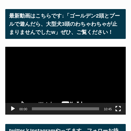
ド
レ
最新動画はこちらです↓「ゴールデン2頭とプー
ス
ルで遊んだら、大型犬3頭のわちゃわちゃが止
まりませんでしたw」ぜひ、ご覧ください！
動
画
プ
レ
ー
ヤ
ー
00:00
10:45
twitterとInstagramやってます。フォローお待