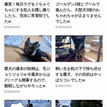
爆笑！毎日ラグをぐちゃぐ
ゴールデン2頭とプールで
ちゃにする犯人を隠し撮り
遊んだら、大型犬3頭のわ
したら、完全に常習犯でし
ちゃわちゃが止まりません
たw
でしたw
08/08/2026
08/04/2026
愛犬の週末の恒例は、毛ジ
飼い主を机の下で待ち伏せ
ョリジョリw 今週末からは
する愛犬、その目的はやっ
Jリーグも開幕するので、
ぱりコレでしたw
観戦しながらやろっとw
08/02/2026
08/03/2026