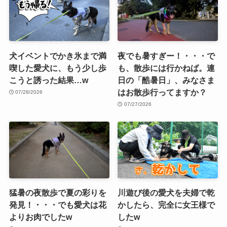
犬イベントでかき氷まで満
夜でも暑すぎー！・・・で
喫した愛犬に、もう少し歩
も、散歩には行かねば。連
こうと誘った結果…w
日の「酷暑日」、みなさま
はお散歩行ってますか？
07/28/2026
07/27/2026
猛暑の夜散歩で夏の彩りを
川遊び後の愛犬を夫婦で乾
発見！・・・でも愛犬は花
かしたら、完全に女王様で
よりお肉でしたw
したw