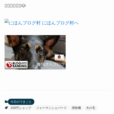
🙇🏻‍♂️🙇🏻‍♀️🐶
今日のできごと
100円ショップ
ジャーマンシェパード
掃除機
犬の毛