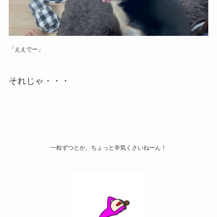
「ええでー」
それじゃ・・・
一粒ずつとか、ちょっと辛気くさいねーん！