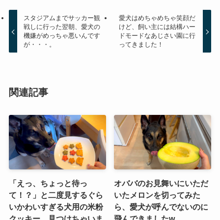
スタジアムまでサッカー観
愛犬はめちゃめちゃ笑顔だ
戦しに行った翌朝、愛犬の
けど、飼い主には結構ハー
機嫌がめっちゃ悪いんです
ドモードなあじさい園に行
が・・・。
ってきました！
関連記事
「えっ、ちょっと待っ
オババのお見舞いにいただ
て！？」と二度見するぐら
いたメロンを切ってみた
いかわいすぎる犬用の米粉
ら、愛犬が呼んでないのに
クッキー、見つけちゃいま
飛んできましたw