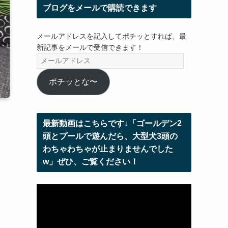
ブログをメールで購読できます
メールアドレスを記入してポチッとすれば、最
新記事をメールで受信できます！
メ
ー
ル
ポチッとな〜
ア
ド
レ
最新動画はこちらです↓「ゴールデン2
ス
頭とプールで遊んだら、大型犬3頭の
わちゃわちゃが止まりませんでした
w」ぜひ、ご覧ください！
動
画
プ
レ