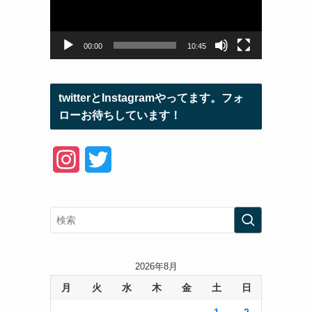
ー
ヤ
ー
00:00
10:45
twitterとInstagramやってます。フォ
ローお待ちしています！
I
T
n
w
s
i
t
t
a
t
2026年8月
月
火
水
木
金
土
日
g
e