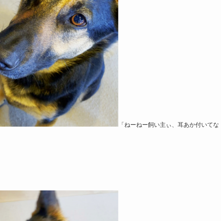
「ねーねー飼い主ぃ、耳あか付いてな