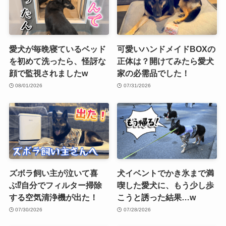
愛犬が毎晩寝ているベッド
可愛いハンドメイドBOXの
を初めて洗ったら、怪訝な
正体は？開けてみたら愛犬
顔で監視されましたw
家の必需品でした！
08/01/2026
07/31/2026
ズボラ飼い主が泣いて喜
犬イベントでかき氷まで満
ぶ⁉︎自分でフィルター掃除
喫した愛犬に、もう少し歩
する空気清浄機が出た！
こうと誘った結果…w
07/30/2026
07/28/2026