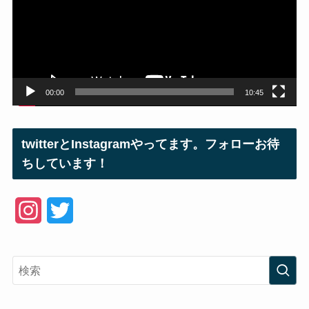
レ
ー
ヤ
ー
00:00
10:45
twitterとInstagramやってます。フォローお待
ちしています！
I
T
n
w
s
i
t
t