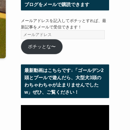
ブログをメールで購読できます
メールアドレスを記入してポチッとすれば、最
新記事をメールで受信できます！
メ
ー
ル
ポチッとな〜
ア
ド
レ
最新動画はこちらです↓「ゴールデン2
ス
頭とプールで遊んだら、大型犬3頭の
わちゃわちゃが止まりませんでした
w」ぜひ、ご覧ください！
動
画
プ
レ