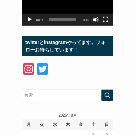
ー
ヤ
ー
00:00
10:45
twitterとInstagramやってます。フォ
ローお待ちしています！
I
T
n
w
s
i
t
t
a
t
2026年8月
月
火
水
木
金
土
日
g
e