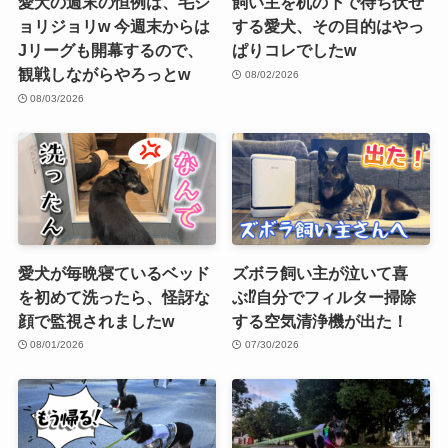
愛犬の週末の恒例は、毛ジ
飼い主を机の下で待ち伏せ
ョリジョリw 今週末からは
する愛犬、その目的はやっ
Jリーグも開幕するので、
ぱりコレでしたw
観戦しながらやろっとw
08/02/2026
08/03/2026
愛犬が毎晩寝ているベッド
ズボラ飼い主が泣いて喜
を初めて洗ったら、怪訝な
ぶ⁉︎自分でフィルター掃除
顔で監視されましたw
する空気清浄機が出た！
08/01/2026
07/30/2026