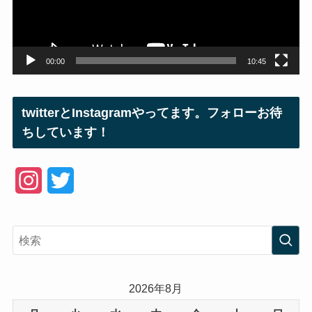
ヤ
ー
00:00
10:45
twitterとInstagramやってます。フォローお待
ちしています！
I
T
n
w
s
i
t
t
a
t
2026年8月