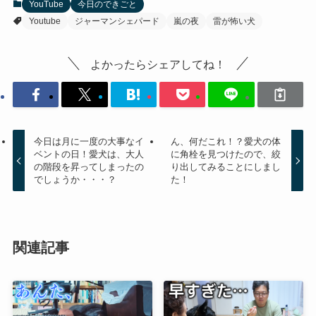
YouTube
今日のできごと
Youtube
ジャーマンシェパード
嵐の夜
雷が怖い犬
よかったらシェアしてね！
今日は月に一度の大事なイ
ん、何だこれ！？愛犬の体
ベントの日！愛犬は、大人
に角栓を見つけたので、絞
の階段を昇ってしまったの
り出してみることにしまし
でしょうか・・・？
た！
関連記事