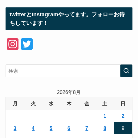
twitterとInstagramやってます。フォローお待
ちしています！
I
T
n
w
s
i
t
t
a
t
2026年8月
g
e
月
火
水
木
金
土
日
r
r
1
2
a
3
4
5
6
7
8
9
m