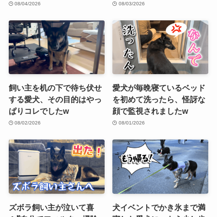
08/04/2026
08/03/2026
飼い主を机の下で待ち伏せ
愛犬が毎晩寝ているベッド
する愛犬、その目的はやっ
を初めて洗ったら、怪訝な
ぱりコレでしたw
顔で監視されましたw
08/02/2026
08/01/2026
ズボラ飼い主が泣いて喜
犬イベントでかき氷まで満