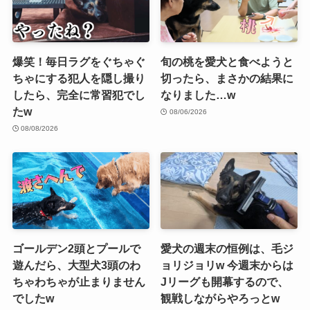
爆笑！毎日ラグをぐちゃぐ
旬の桃を愛犬と食べようと
ちゃにする犯人を隠し撮り
切ったら、まさかの結果に
したら、完全に常習犯でし
なりました…w
たw
08/06/2026
08/08/2026
ゴールデン2頭とプールで
愛犬の週末の恒例は、毛ジ
遊んだら、大型犬3頭のわ
ョリジョリw 今週末からは
ちゃわちゃが止まりません
Jリーグも開幕するので、
でしたw
観戦しながらやろっとw