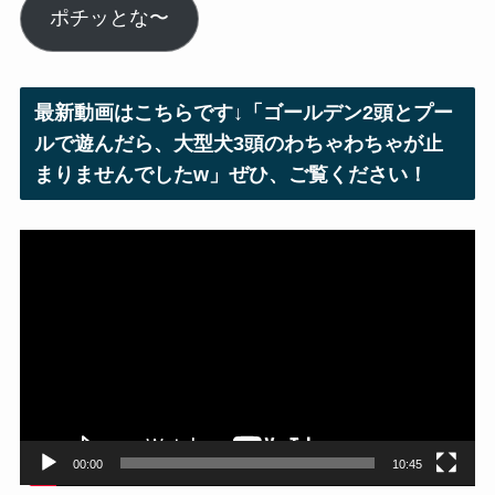
ル
ポチッとな〜
ア
ド
レ
最新動画はこちらです↓「ゴールデン2頭とプー
ス
ルで遊んだら、大型犬3頭のわちゃわちゃが止
まりませんでしたw」ぜひ、ご覧ください！
動
画
プ
レ
ー
ヤ
ー
00:00
10:45