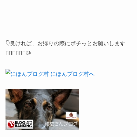
👇良ければ、お帰りの際にポチっとお願いします
🙇🏻‍♂️🙇🏻‍♀️🐶