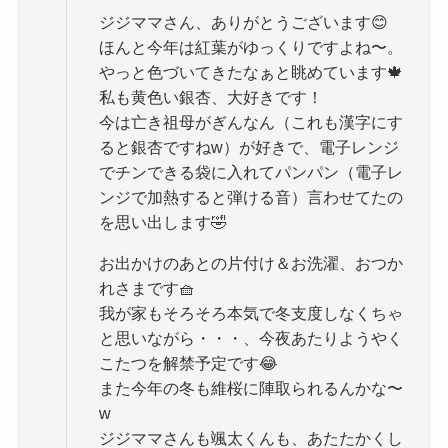
ジジママさん、ありがとうございます😊
ほんと今年は紅葉がゆっくりですよね〜。
やっと色づいてきたなぁと眺めています🍁
私も黄色い銀杏、大好きです！
今は亡き祖母がぎんなん（これも漢字にす
ると銀杏ですねw）が好きで、電子レンジ
でチンできる袋に入れてパンパン（電子レ
ンジで加熱すると弾ける音）言わせてたの
を思い出します🤣
お出かけのあとの片付け＆お洗濯、おつか
れさまです🧺
我が家もそろそろ本気で冬支度しなくちゃ
と思いながら・・・、今夜あたりようやく
こたつを解禁予定です😂
また今年の冬も維桜に陣取られるんかな〜
w
ジジママさんも颯太くんも、あたたかくし