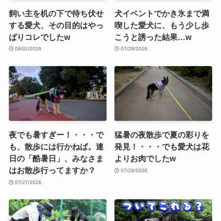
飼い主を机の下で待ち伏せ
犬イベントでかき氷まで満
する愛犬、その目的はやっ
喫した愛犬に、もう少し歩
ぱりコレでしたw
こうと誘った結果…w
08/02/2026
07/28/2026
夜でも暑すぎー！・・・で
猛暑の夜散歩で夏の彩りを
も、散歩には行かねば。連
発見！・・・でも愛犬は花
日の「酷暑日」、みなさま
よりお肉でしたw
はお散歩行ってますか？
07/26/2026
07/27/2026