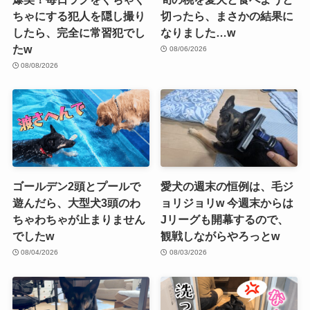
ちゃにする犯人を隠し撮り
切ったら、まさかの結果に
したら、完全に常習犯でし
なりました…w
たw
08/06/2026
08/08/2026
ゴールデン2頭とプールで
愛犬の週末の恒例は、毛ジ
遊んだら、大型犬3頭のわ
ョリジョリw 今週末からは
ちゃわちゃが止まりません
Jリーグも開幕するので、
でしたw
観戦しながらやろっとw
08/04/2026
08/03/2026