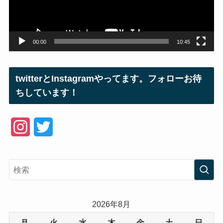
ヤ
ー
00:00
10:45
twitterとInstagramやってます。フォローお待
ちしています！
I
T
n
w
s
i
t
t
a
t
2026年8月
g
e
月
火
水
木
金
土
日