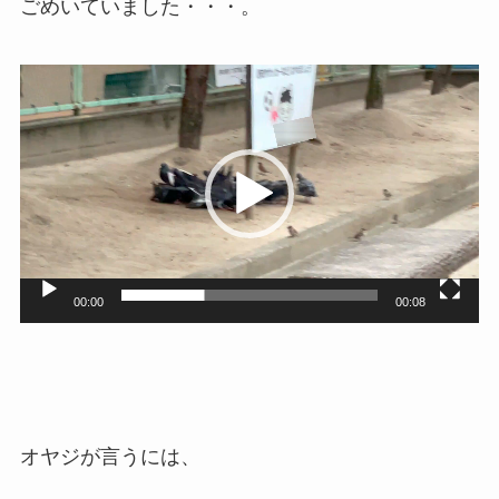
ごめいていました・・・。
動
画
プ
レ
ー
ヤ
ー
00:00
00:08
オヤジが言うには、