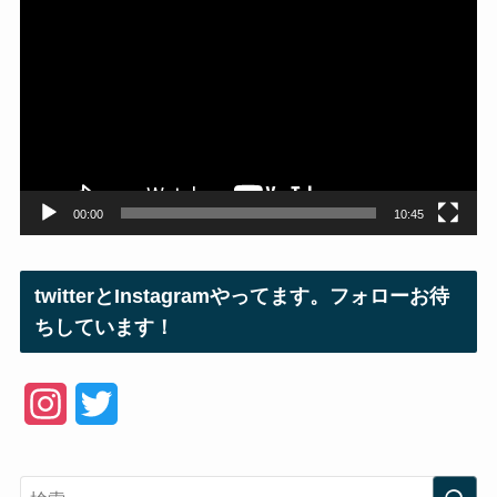
画
プ
レ
ー
ヤ
ー
00:00
10:45
twitterとInstagramやってます。フォローお待
ちしています！
I
T
n
w
s
i