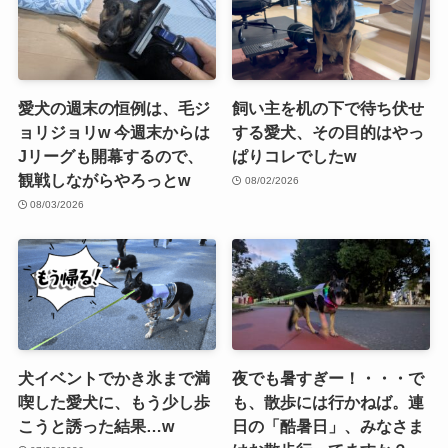
愛犬の週末の恒例は、毛ジ
飼い主を机の下で待ち伏せ
ョリジョリw 今週末からは
する愛犬、その目的はやっ
Jリーグも開幕するので、
ぱりコレでしたw
観戦しながらやろっとw
08/02/2026
08/03/2026
犬イベントでかき氷まで満
夜でも暑すぎー！・・・で
喫した愛犬に、もう少し歩
も、散歩には行かねば。連
こうと誘った結果…w
日の「酷暑日」、みなさま