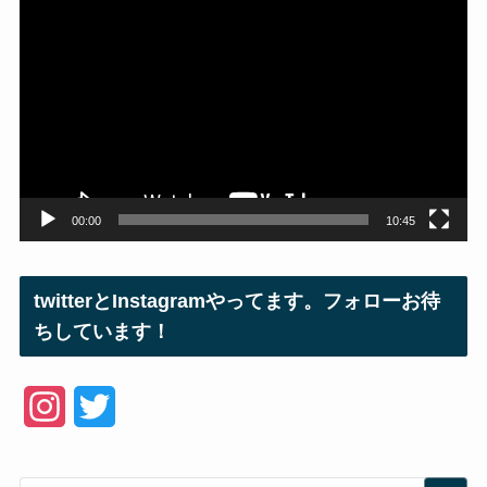
動
画
プ
レ
ー
ヤ
ー
00:00
10:45
twitterとInstagramやってます。フォローお待
ちしています！
I
T
n
w