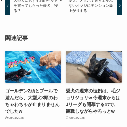
大型犬におすすめのベッド
愛犬、メタボで起き上がれ
を買ってもらった愛犬、寝
ないオヤジにテンション爆
る？
上がりする
関連記事
ゴールデン2頭とプールで
愛犬の週末の恒例は、毛ジ
遊んだら、大型犬3頭のわ
ョリジョリw 今週末からは
ちゃわちゃが止まりません
Jリーグも開幕するので、
でしたw
観戦しながらやろっとw
08/04/2026
08/03/2026