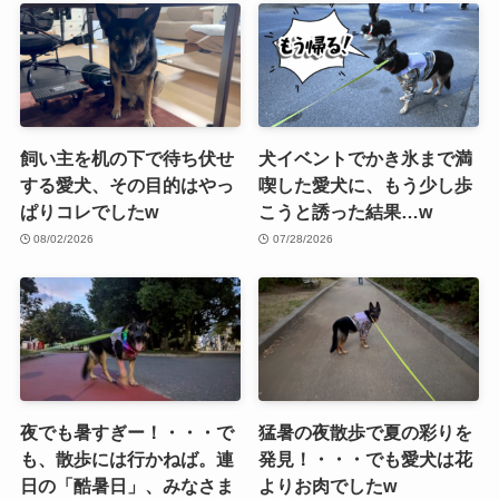
飼い主を机の下で待ち伏せ
犬イベントでかき氷まで満
する愛犬、その目的はやっ
喫した愛犬に、もう少し歩
ぱりコレでしたw
こうと誘った結果…w
08/02/2026
07/28/2026
夜でも暑すぎー！・・・で
猛暑の夜散歩で夏の彩りを
も、散歩には行かねば。連
発見！・・・でも愛犬は花
日の「酷暑日」、みなさま
よりお肉でしたw