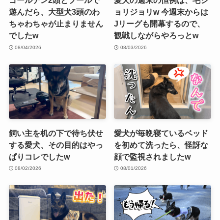
ゴールデン2頭とプールで
愛犬の週末の恒例は、毛ジ
遊んだら、大型犬3頭のわ
ョリジョリw 今週末からは
ちゃわちゃが止まりません
Jリーグも開幕するので、
でしたw
観戦しながらやろっとw
08/04/2026
08/03/2026
飼い主を机の下で待ち伏せ
愛犬が毎晩寝ているベッド
する愛犬、その目的はやっ
を初めて洗ったら、怪訝な
ぱりコレでしたw
顔で監視されましたw
08/02/2026
08/01/2026