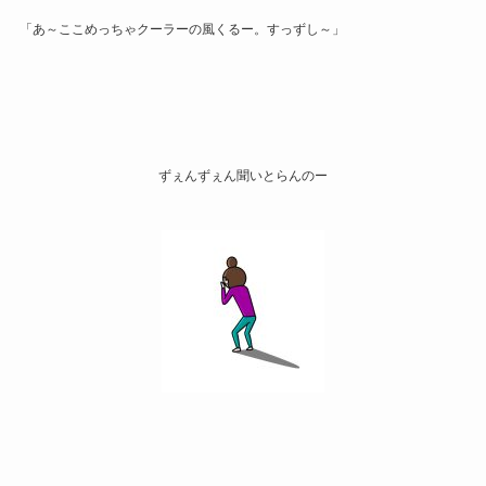
「あ～ここめっちゃクーラーの風くるー。すっずし～」
ずぇんずぇん聞いとらんのー