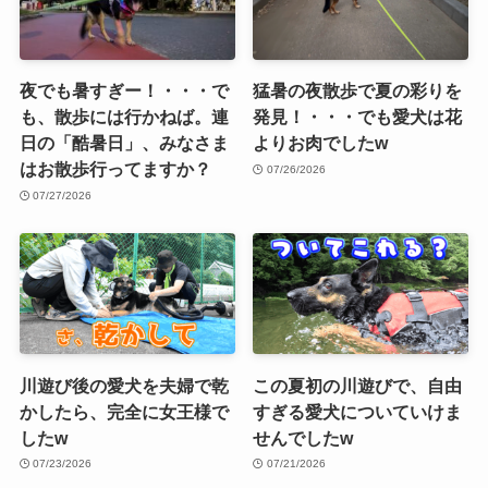
夜でも暑すぎー！・・・で
猛暑の夜散歩で夏の彩りを
も、散歩には行かねば。連
発見！・・・でも愛犬は花
日の「酷暑日」、みなさま
よりお肉でしたw
はお散歩行ってますか？
07/26/2026
07/27/2026
川遊び後の愛犬を夫婦で乾
この夏初の川遊びで、自由
かしたら、完全に女王様で
すぎる愛犬についていけま
したw
せんでしたw
07/23/2026
07/21/2026