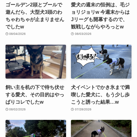
ゴールデン2頭とプールで
愛犬の週末の恒例は、毛ジ
遊んだら、大型犬3頭のわ
ョリジョリw 今週末からは
ちゃわちゃが止まりません
Jリーグも開幕するので、
でしたw
観戦しながらやろっとw
08/04/2026
08/03/2026
飼い主を机の下で待ち伏せ
犬イベントでかき氷まで満
する愛犬、その目的はやっ
喫した愛犬に、もう少し歩
ぱりコレでしたw
こうと誘った結果…w
08/02/2026
07/28/2026