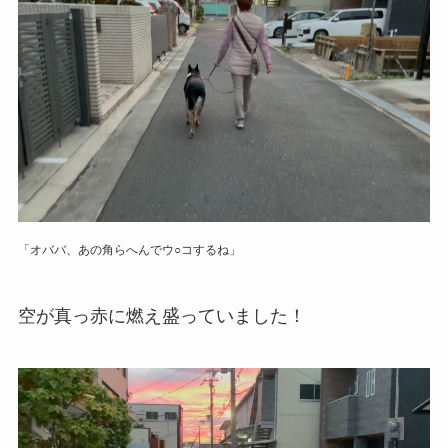
「オババ、あの角らへんでウ○コするね」
空が真っ赤に燃え盛っていました！