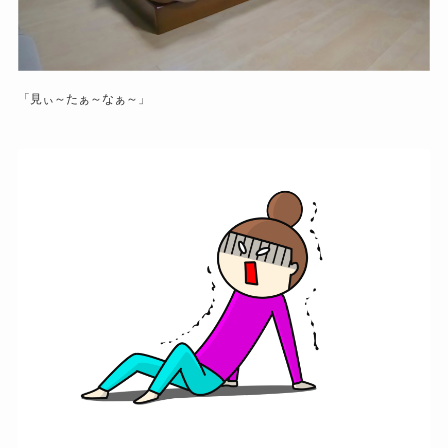
「見ぃ～たぁ～なぁ～」