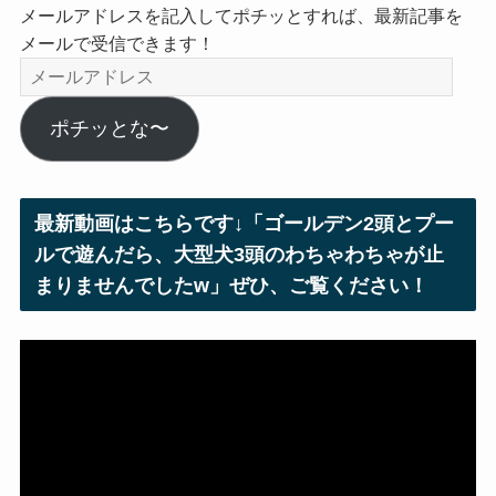
メールアドレスを記入してポチッとすれば、最新記事を
メールで受信できます！
メ
ー
ル
ポチッとな〜
ア
ド
レ
最新動画はこちらです↓「ゴールデン2頭とプー
ス
ルで遊んだら、大型犬3頭のわちゃわちゃが止
まりませんでしたw」ぜひ、ご覧ください！
動
画
プ
レ
ー
ヤ