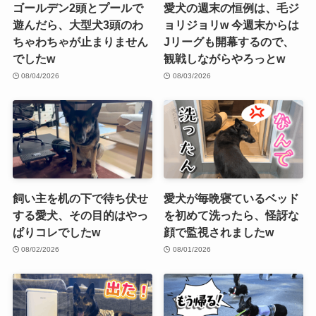
ゴールデン2頭とプールで
愛犬の週末の恒例は、毛ジ
遊んだら、大型犬3頭のわ
ョリジョリw 今週末からは
ちゃわちゃが止まりません
Jリーグも開幕するので、
でしたw
観戦しながらやろっとw
08/04/2026
08/03/2026
飼い主を机の下で待ち伏せ
愛犬が毎晩寝ているベッド
する愛犬、その目的はやっ
を初めて洗ったら、怪訝な
ぱりコレでしたw
顔で監視されましたw
08/02/2026
08/01/2026