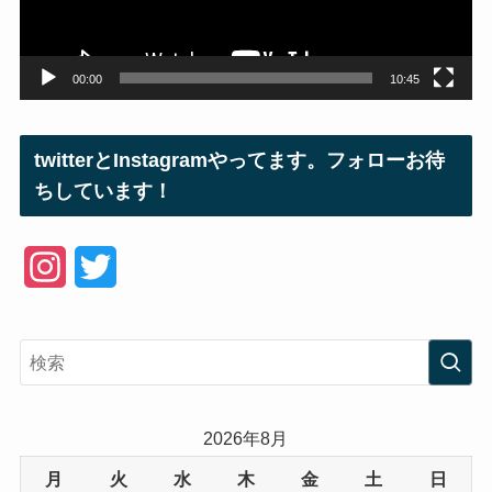
ー
00:00
10:45
twitterとInstagramやってます。フォローお待
ちしています！
I
T
n
w
s
i
t
t
a
t
2026年8月
g
e
月
火
水
木
金
土
日