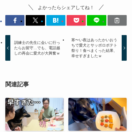
よかったらシェアしてね！
寒〜い夜はあったかいおう
訓練士の先生に会いに行っ
ちで愛犬とサッポロポテト
たらお留守…でも、電話越
祭り！食べまくった結果、
しの再会に愛犬が大興奮ｗ
幸せすぎましたｗ
関連記事