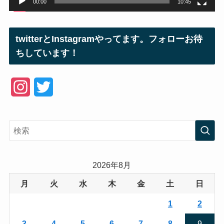
00:00
10:45
twitterとInstagramやってます。フォローお待
ちしています！
I
T
n
w
s
i
t
t
a
t
2026年8月
g
e
月
火
水
木
金
土
日
r
r
1
2
a
3
4
5
6
7
8
9