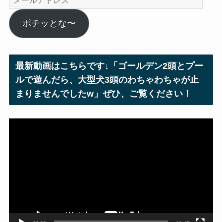
ー
ル
ポチッとな〜
ア
ド
レ
最新動画はこちらです↓「ゴールデン2頭とプー
ス
ルで遊んだら、大型犬3頭のわちゃわちゃが止
まりませんでしたw」ぜひ、ご覧ください！
動
画
プ
レ
ー
ヤ
ー