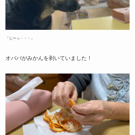
「じーっ・・・」
オババがみかんを剥いていました！