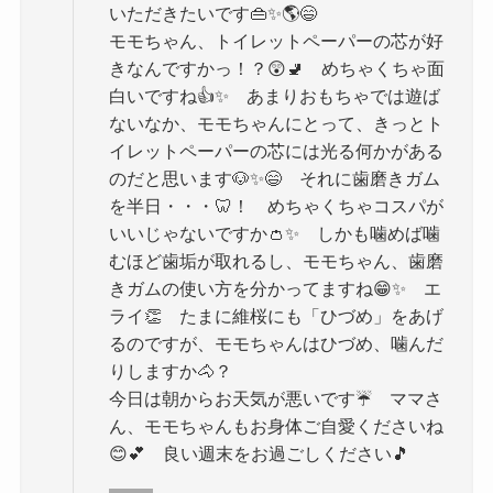
いただきたいです👜✨🌎😄
モモちゃん、トイレットペーパーの芯が好
きなんですかっ！？😲🚽 めちゃくちゃ面
白いですね👍✨ あまりおもちゃでは遊ば
ないなか、モモちゃんにとって、きっとト
イレットペーパーの芯には光る何かがある
のだと思います🐶✨😄 それに歯磨きガム
を半日・・・🦷！ めちゃくちゃコスパが
いいじゃないですか👛✨ しかも噛めば噛
むほど歯垢が取れるし、モモちゃん、歯磨
きガムの使い方を分かってますね😁✨ エ
ライ👏 たまに維桜にも「ひづめ」をあげ
るのですが、モモちゃんはひづめ、噛んだ
りしますか🐴？
今日は朝からお天気が悪いです☔ ママさ
ん、モモちゃんもお身体ご自愛くださいね
😊💕 良い週末をお過ごしください🎵