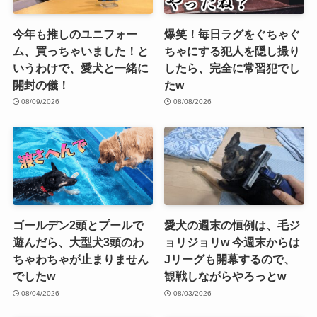
今年も推しのユニフォー
爆笑！毎日ラグをぐちゃぐ
ム、買っちゃいました！と
ちゃにする犯人を隠し撮り
いうわけで、愛犬と一緒に
したら、完全に常習犯でし
開封の儀！
たw
08/09/2026
08/08/2026
ゴールデン2頭とプールで
愛犬の週末の恒例は、毛ジ
遊んだら、大型犬3頭のわ
ョリジョリw 今週末からは
ちゃわちゃが止まりません
Jリーグも開幕するので、
でしたw
観戦しながらやろっとw
08/04/2026
08/03/2026