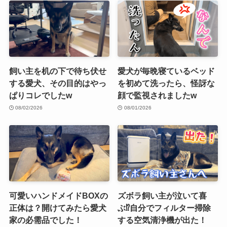
飼い主を机の下で待ち伏せ
愛犬が毎晩寝ているベッド
する愛犬、その目的はやっ
を初めて洗ったら、怪訝な
ぱりコレでしたw
顔で監視されましたw
08/02/2026
08/01/2026
可愛いハンドメイドBOXの
ズボラ飼い主が泣いて喜
正体は？開けてみたら愛犬
ぶ⁉︎自分でフィルター掃除
家の必需品でした！
する空気清浄機が出た！