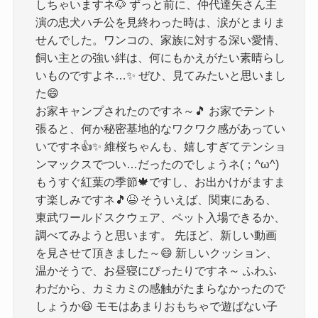
しちゃいますネ🐶 ずっと前に、仲代達矢さん主
演の忠犬ハチ公を見終わった時は、涙がとまりま
せんでした。ワンコの、家族に対する深い愛情、
飼い主との強い絆は、何にもかえがたい素晴らし
いものですよネ…✨ ぜひ、見てみたいと思いまし
た😄
お家キャンプされたのですネ～🎵 お家でテント
張ると、何か秘密基地的なワクワク感があってい
いですネ👍️✨ 維桜ちゃんも、嬉しすぎてテンショ
ンマックスでつい…だったのでしょうネ(；^ω^)
もうすぐ紅葉の季節🍁ですし、お出かけがますま
す楽しみですネ🎵😆 そういえば、関東にある、
東武ワールドスクウェア、ペット入場できるか、
調べてみようと思います。 先ほど、新しい動画
を見させて頂きました～😄 新しいクッション、
温かそうで、お昼寝にぴったりですネ～ ふわふ
わだから、カミカミの感触がたまらなかったので
しょうか😆 モモはあまりおもちゃで遊ばない子