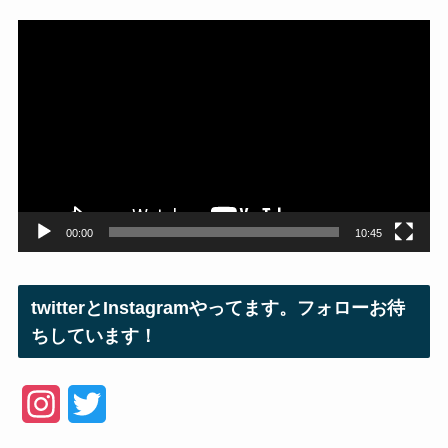
動
画
プ
レ
ー
ヤ
ー
00:00
10:45
twitterとInstagramやってます。フォローお待
ちしています！
I
T
n
w