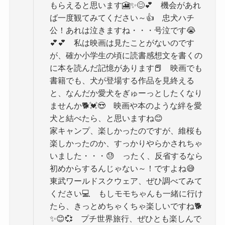
もらえると思います🎦✨😊💕 機会があれ
ば一度観てみてください～👍 忠犬ハチ
公！あれは泣きますね・・・号泣です😭
💕💕 私は映画は見たことがないのです
が、確か小学生の頃に読書感想文を書くの
に本を読んだ記憶があります📕 映画でも
書籍でも、犬が登場する作品を見終える
と、なんだか愛犬をぎゅーっとしたくなり
ませんか🐕💓😍 映画や本のような絆を愛
犬と結べたら、と思いますね😊
家キャンプ、楽しかったのですが、維桜も
楽しかったのか、すっかりやらかされちゃ
いました・・・😓 ったく、反省するなら
初めからするんじゃない～！ですよね😅
東武ワールドスクウェア、ぜひ調べてみて
ください💻 もしモモちゃんも一緒に行け
たら、きっとめちゃくちゃ楽しいですね🐕
✨😊💞 プチ世界旅行、ぜひとも楽しんで