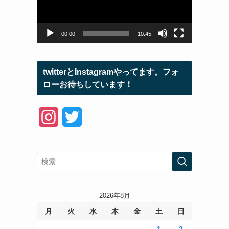
ー
ヤ
ー
00:00
10:45
twitterとInstagramやってます。フォ
ローお待ちしています！
I
T
n
w
s
i
t
t
a
t
2026年8月
月
火
水
木
金
土
日
g
e