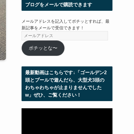
ブログをメールで購読できます
メールアドレスを記入してポチッとすれば、最
新記事をメールで受信できます！
メ
ー
ル
ポチッとな〜
ア
ド
レ
最新動画はこちらです↓「ゴールデン2
ス
頭とプールで遊んだら、大型犬3頭の
わちゃわちゃが止まりませんでした
w」ぜひ、ご覧ください！
動
画
プ
レ