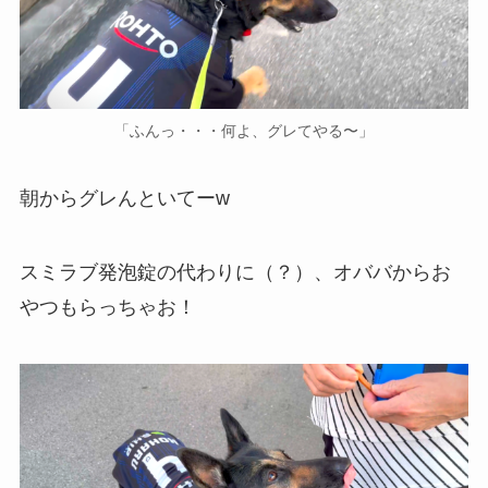
「ふんっ・・・何よ、グレてやる〜」
朝からグレんといてーw
スミラブ発泡錠の代わりに（？）、オババからお
やつもらっちゃお！