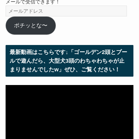
メールで受信できます！
メ
ー
ル
ポチッとな〜
ア
ド
レ
最新動画はこちらです↓「ゴールデン2頭とプー
ス
ルで遊んだら、大型犬3頭のわちゃわちゃが止
まりませんでしたw」ぜひ、ご覧ください！
動
画
プ
レ
ー
ヤ
ー