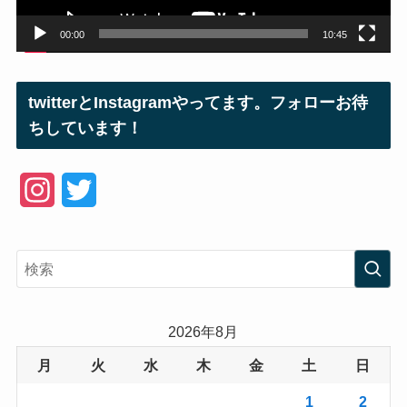
00:00
10:45
twitterとInstagramやってます。フォローお待
ちしています！
I
T
n
w
s
i
t
t
a
t
2026年8月
g
e
月
火
水
木
金
土
日
r
r
1
2