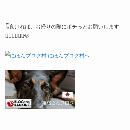
👇良ければ、お帰りの際にポチっとお願いします
🙇🏻‍♂️🙇🏻‍♀️🐶