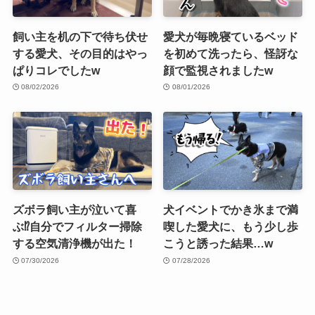
飼い主を机の下で待ち伏せ
愛犬が毎晩寝ているベッド
する愛犬、その目的はやっ
を初めて洗ったら、怪訝な
ぱりコレでしたw
顔で監視されましたw
08/02/2026
08/01/2026
ズボラ飼い主が泣いて喜
犬イベントでかき氷まで満
ぶ⁉︎自分でフィルター掃除
喫した愛犬に、もう少し歩
する空気清浄機が出た！
こうと誘った結果…w
07/30/2026
07/28/2026