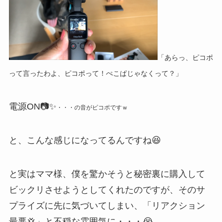
「あらっ、ピコポ
って言ったわよ、ピコポって！ぺこぱじゃなくって？」
電源ON📷✨
・・・の音がピコポですｗ
と、こんな感じになってるんですね😆
と実はママ様、僕を驚かそうと秘密裏に購入して
ビックリさせようとしてくれたのですが、そのサ
プライズに先に気づいてしまい、「リアクション
最悪💢」と不穏な雰囲気に・・・😭