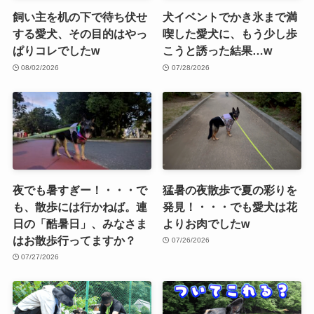
飼い主を机の下で待ち伏せ
犬イベントでかき氷まで満
する愛犬、その目的はやっ
喫した愛犬に、もう少し歩
ぱりコレでしたw
こうと誘った結果…w
08/02/2026
07/28/2026
夜でも暑すぎー！・・・で
猛暑の夜散歩で夏の彩りを
も、散歩には行かねば。連
発見！・・・でも愛犬は花
日の「酷暑日」、みなさま
よりお肉でしたw
はお散歩行ってますか？
07/26/2026
07/27/2026