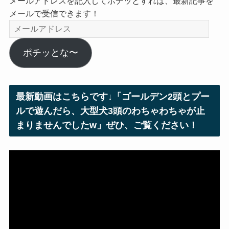
メールアドレスを記入してポチッとすれば、最新記事を
メールで受信できます！
メ
ー
ル
ポチッとな〜
ア
ド
レ
最新動画はこちらです↓「ゴールデン2頭とプー
ス
ルで遊んだら、大型犬3頭のわちゃわちゃが止
まりませんでしたw」ぜひ、ご覧ください！
動
画
プ
レ
ー
ヤ