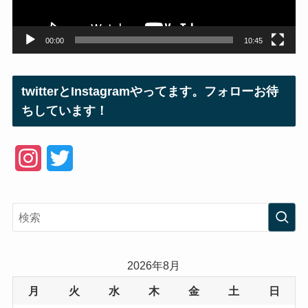
ー
00:00
10:45
twitterとInstagramやってます。フォローお待
ちしています！
I
T
n
w
s
i
t
t
a
t
2026年8月
g
e
月
火
水
木
金
土
日