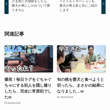
ける前に大掃除をしたら、
ーとイルミネーションを、
愛犬が車にしがみついて降
愛犬が替え歌と共にご紹介
りません
します
関連記事
爆笑！毎日ラグをぐちゃぐ
旬の桃を愛犬と食べようと
ちゃにする犯人を隠し撮り
切ったら、まさかの結果に
したら、完全に常習犯でし
なりました…w
たw
08/06/2026
08/08/2026