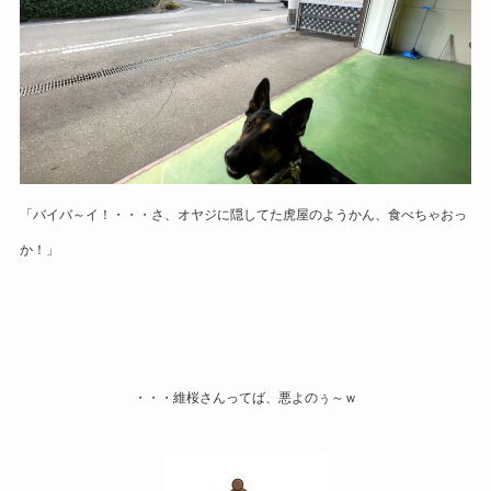
「バイバ～イ！・・・さ、オヤジに隠してた虎屋のようかん、食べちゃおっ
か！」
・・・維桜さんってば、悪よのぅ～ｗ