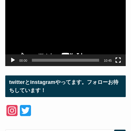
動
画
プ
レ
ー
ヤ
ー
00:00
10:45
twitterとInstagramやってます。フォローお待
ちしています！
I
T
n
w