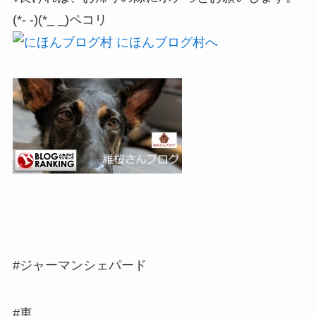
(*- -)(*_ _)ペコリ
#ジャーマンシェパード
#車