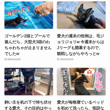
ゴールデン2頭とプールで
愛犬の週末の恒例は、毛ジ
遊んだら、大型犬3頭のわ
ョリジョリw 今週末からは
ちゃわちゃが止まりません
Jリーグも開幕するので、
でしたw
観戦しながらやろっとw
08/04/2026
08/03/2026
飼い主を机の下で待ち伏せ
愛犬が毎晩寝ているベッド
する愛犬、その目的はやっ
を初めて洗ったら、怪訝な