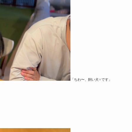
「ちわ〜、飼い犬♀です」