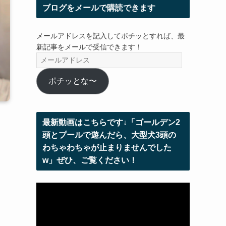
ブログをメールで購読できます
メールアドレスを記入してポチッとすれば、最
新記事をメールで受信できます！
メ
ー
ル
ポチッとな〜
ア
ド
レ
最新動画はこちらです↓「ゴールデン2
ス
頭とプールで遊んだら、大型犬3頭の
わちゃわちゃが止まりませんでした
w」ぜひ、ご覧ください！
動
画
プ
レ