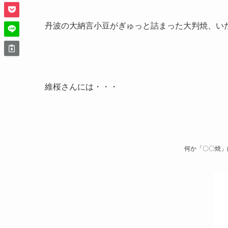
丹波の大納言小豆がぎゅっと詰まった大判焼、い
維桜さんには・・・
何か「〇〇焼」