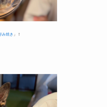
好み焼き
」！