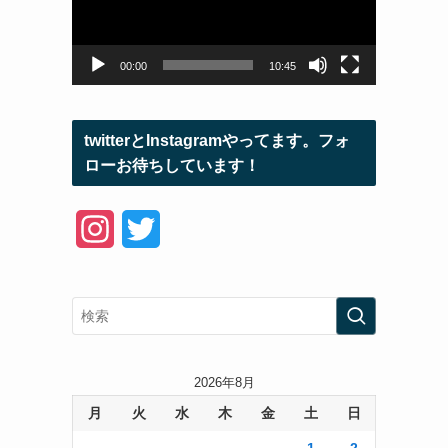
ー
ヤ
ー
00:00
10:45
twitterとInstagramやってます。フォ
ローお待ちしています！
I
T
n
w
s
i
t
t
a
t
2026年8月
月
火
水
木
金
土
日
g
e