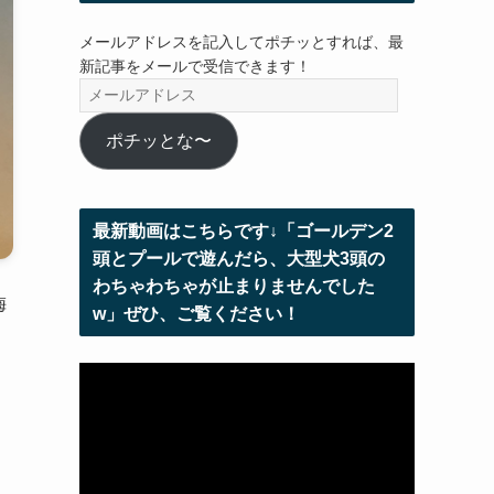
メールアドレスを記入してポチッとすれば、最
新記事をメールで受信できます！
メ
ー
ル
ポチッとな〜
ア
ド
レ
最新動画はこちらです↓「ゴールデン2
ス
頭とプールで遊んだら、大型犬3頭の
わちゃわちゃが止まりませんでした
梅
w」ぜひ、ご覧ください！
動
画
プ
レ
ー