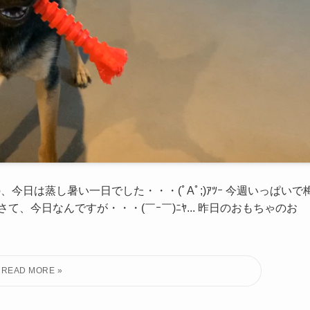
今日は蒸し暑い一日でした・・・(ﾟAﾟ;)ｱﾂｰ 今週いっぱいで
、今日なんですが・・・(￣ｰ￣)ﾆﾔ... 昨日のおもちゃのお