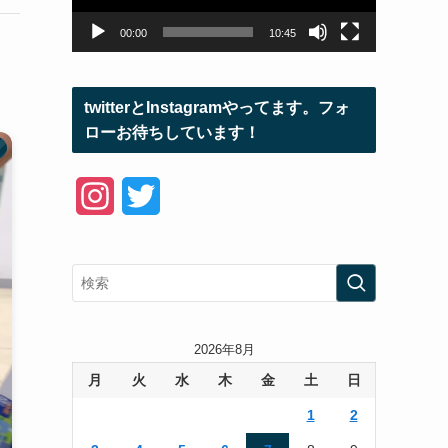
ヤ
ー
00:00
10:45
twitterとInstagramやってます。フォ
ローお待ちしています！
I
T
n
w
s
i
t
t
a
t
2026年8月
月
火
水
木
金
土
日
g
e
1
2
r
r