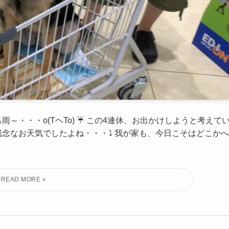
～・・・o(TヘTo) ☔ この4連休、お出かけしようと考えて
残念なお天気でしたよね・・・⤵ 我が家も、今日こそはどこかへ