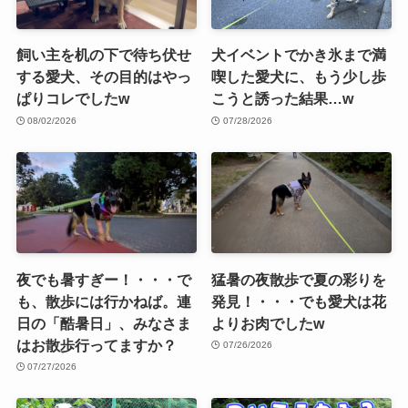
飼い主を机の下で待ち伏せ
犬イベントでかき氷まで満
する愛犬、その目的はやっ
喫した愛犬に、もう少し歩
ぱりコレでしたw
こうと誘った結果…w
08/02/2026
07/28/2026
夜でも暑すぎー！・・・で
猛暑の夜散歩で夏の彩りを
も、散歩には行かねば。連
発見！・・・でも愛犬は花
日の「酷暑日」、みなさま
よりお肉でしたw
はお散歩行ってますか？
07/26/2026
07/27/2026