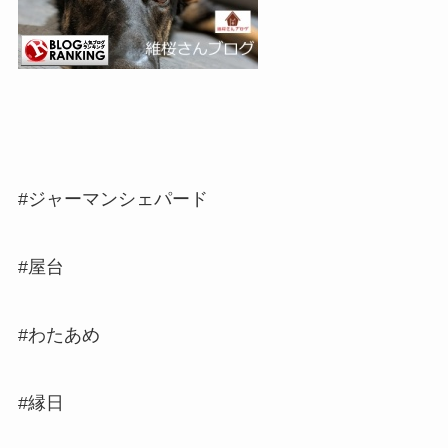
#ジャーマンシェパード
#屋台
#わたあめ
#縁日