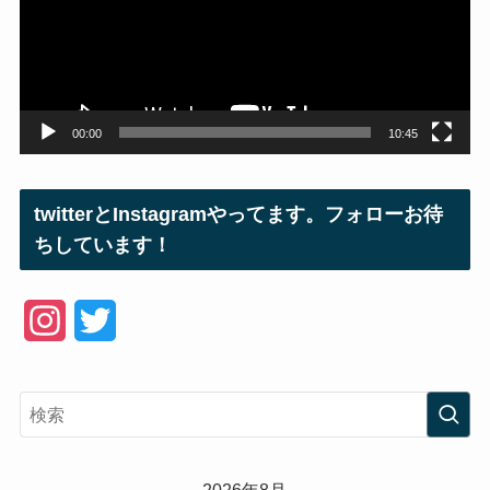
ー
ヤ
ー
00:00
10:45
twitterとInstagramやってます。フォローお待
ちしています！
I
T
n
w
s
i
t
t
a
t