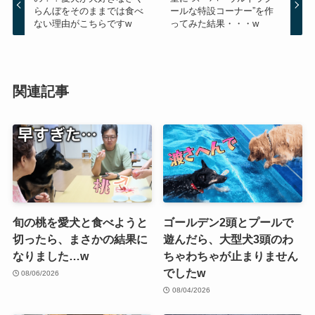
らんぼをそのままでは食べ
ールな特設コーナー”を作
ない理由がこちらですw
ってみた結果・・・w
関連記事
旬の桃を愛犬と食べようと
ゴールデン2頭とプールで
切ったら、まさかの結果に
遊んだら、大型犬3頭のわ
なりました…w
ちゃわちゃが止まりません
でしたw
08/06/2026
08/04/2026