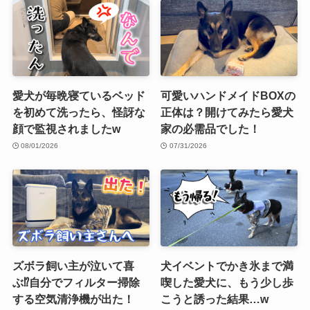
愛犬が毎晩寝ているベッド
可愛いハンドメイドBOXの
を初めて洗ったら、怪訝な
正体は？開けてみたら愛犬
顔で監視されましたw
家の必需品でした！
08/01/2026
07/31/2026
ズボラ飼い主が泣いて喜
犬イベントでかき氷まで満
ぶ⁉︎自分でフィルター掃除
喫した愛犬に、もう少し歩
する空気清浄機が出た！
こうと誘った結果…w