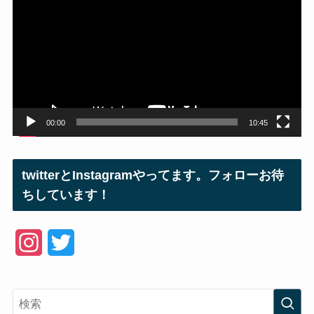
プ
レ
ー
ヤ
ー
00:00
10:45
twitterとInstagramやってます。フォローお待
ちしています！
I
T
n
w
s
i