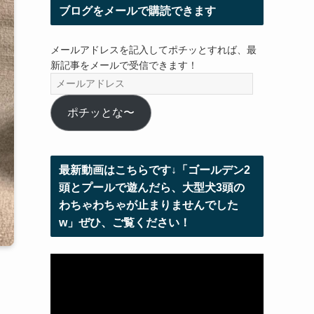
ブログをメールで購読できます
メールアドレスを記入してポチッとすれば、最
新記事をメールで受信できます！
メ
ー
ル
ポチッとな〜
ア
ド
レ
最新動画はこちらです↓「ゴールデン2
ス
頭とプールで遊んだら、大型犬3頭の
わちゃわちゃが止まりませんでした
w」ぜひ、ご覧ください！
動
画
プ
レ