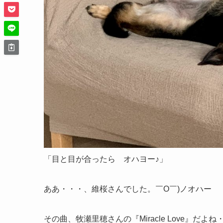
「目と目が合ったら オハヨー♪」
ああ・・・、維桜さんでした。￣O￣)ノオハー
その曲、牧瀬里穂さんの『Miracle Love』だよね・