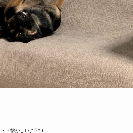
・・懐かしい(^▽^;)