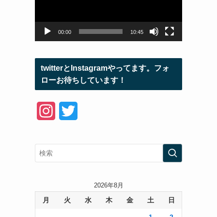
ー
ヤ
ー
00:00
10:45
twitterとInstagramやってます。フォ
ローお待ちしています！
I
T
n
w
s
i
t
t
a
t
2026年8月
月
火
水
木
金
土
日
g
e