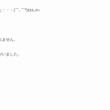
(￣､￣*)zzz｡o○
れません。
がいました。