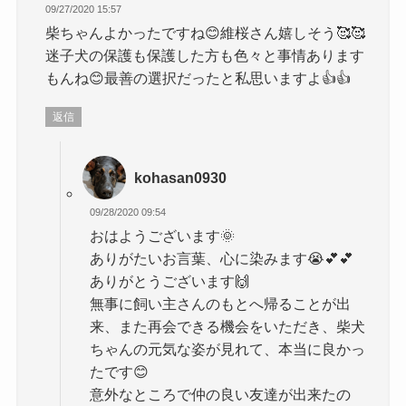
09/27/2020 15:57
柴ちゃんよかったですね😊維桜さん嬉しそう🥰🥰
迷子犬の保護も保護した方も色々と事情あります
もんね😊最善の選択だったと私思いますよ👍👍
返信
kohasan0930
09/28/2020 09:54
おはようございます🌞
ありがたいお言葉、心に染みます😭💕💕
ありがとうございます🙌
無事に飼い主さんのもとへ帰ることが出
来、また再会できる機会をいただき、柴犬
ちゃんの元気な姿が見れて、本当に良かっ
たです😊
意外なところで仲の良い友達が出来たの