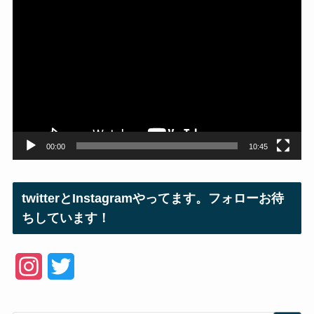
動
画
プ
レ
ー
ヤ
ー
00:00
10:45
twitterとInstagramやってます。フォローお待
ちしています！
I
T
n
w