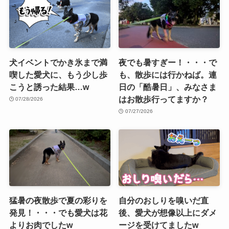
犬イベントでかき氷まで満
夜でも暑すぎー！・・・で
喫した愛犬に、もう少し歩
も、散歩には行かねば。連
こうと誘った結果…w
日の「酷暑日」、みなさま
はお散歩行ってますか？
07/28/2026
07/27/2026
猛暑の夜散歩で夏の彩りを
自分のおしりを嗅いだ直
発見！・・・でも愛犬は花
後、愛犬が想像以上にダメ
よりお肉でしたw
ージを受けてましたw