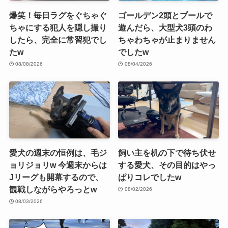
爆笑！毎日ラグをぐちゃぐ
ゴールデン2頭とプールで
ちゃにする犯人を隠し撮り
遊んだら、大型犬3頭のわ
したら、完全に常習犯でし
ちゃわちゃが止まりません
たw
でしたw
08/08/2026
08/04/2026
愛犬の週末の恒例は、毛ジ
飼い主を机の下で待ち伏せ
ョリジョリw 今週末からは
する愛犬、その目的はやっ
Jリーグも開幕するので、
ぱりコレでしたw
観戦しながらやろっとw
08/02/2026
08/03/2026