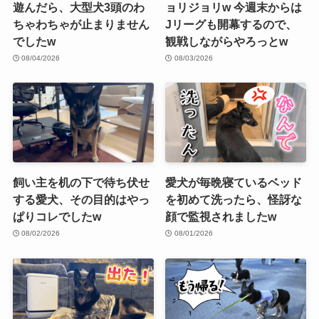
遊んだら、大型犬3頭のわ
ョリジョリw 今週末からは
ちゃわちゃが止まりません
Jリーグも開幕するので、
でしたw
観戦しながらやろっとw
08/04/2026
08/03/2026
飼い主を机の下で待ち伏せ
愛犬が毎晩寝ているベッド
する愛犬、その目的はやっ
を初めて洗ったら、怪訝な
ぱりコレでしたw
顔で監視されましたw
08/02/2026
08/01/2026