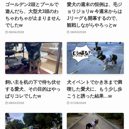
ゴールデン2頭とプールで
愛犬の週末の恒例は、毛ジ
遊んだら、大型犬3頭のわ
ョリジョリw 今週末からは
ちゃわちゃが止まりません
Jリーグも開幕するので、
でしたw
観戦しながらやろっとw
08/04/2026
08/03/2026
飼い主を机の下で待ち伏せ
犬イベントでかき氷まで満
する愛犬、その目的はやっ
喫した愛犬に、もう少し歩
ぱりコレでしたw
こうと誘った結果…w
08/02/2026
07/28/2026