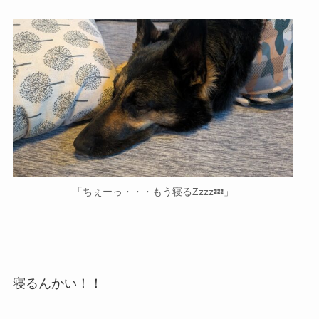
「ちぇーっ・・・もう寝るZzzz💤」
寝るんかい！！