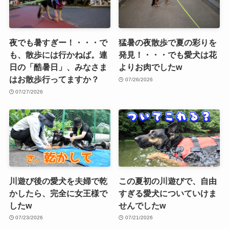
夜でも暑すぎー！・・・で
猛暑の夜散歩で夏の彩りを
も、散歩には行かねば。連
発見！・・・でも愛犬は花
日の「酷暑日」、みなさま
よりお肉でしたw
はお散歩行ってますか？
07/26/2026
07/27/2026
川遊び後の愛犬を夫婦で乾
この夏初の川遊びで、自由
かしたら、完全に女王様で
すぎる愛犬についていけま
したw
せんでしたw
07/23/2026
07/21/2026