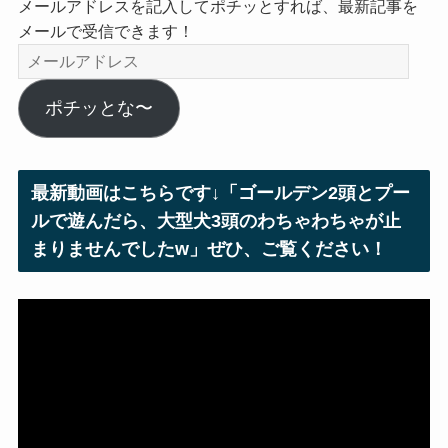
メールアドレスを記入してポチッとすれば、最新記事を
メールで受信できます！
メ
ー
ル
ポチッとな〜
ア
ド
レ
最新動画はこちらです↓「ゴールデン2頭とプー
ス
ルで遊んだら、大型犬3頭のわちゃわちゃが止
まりませんでしたw」ぜひ、ご覧ください！
動
画
プ
レ
ー
ヤ