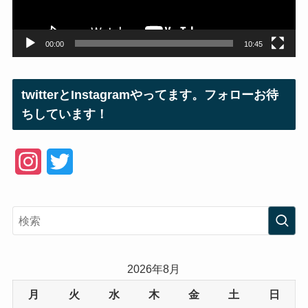
ー
00:00
10:45
twitterとInstagramやってます。フォローお待
ちしています！
I
T
n
w
s
i
t
t
a
t
2026年8月
g
e
月
火
水
木
金
土
日