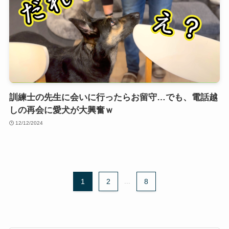
訓練士の先生に会いに行ったらお留守…でも、電話越
しの再会に愛犬が大興奮ｗ
12/12/2024
1
2
...
8