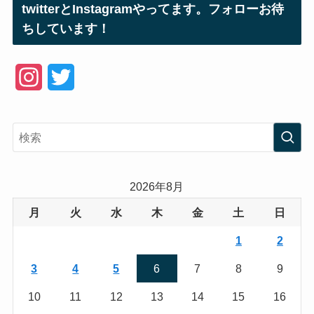
twitterとInstagramやってます。フォローお待
ちしています！
I
T
n
w
s
i
t
t
a
t
2026年8月
g
e
月
火
水
木
金
土
日
r
r
1
2
a
3
4
5
6
7
8
9
m
10
11
12
13
14
15
16