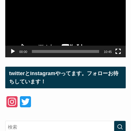
プ
レ
ー
ヤ
ー
00:00
10:45
twitterとInstagramやってます。フォローお待
ちしています！
I
T
n
w
s
i