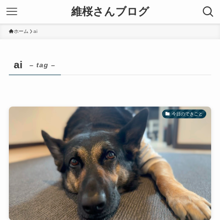
維桜さんブログ
ホーム
ai
ai
– tag –
今日のできごと