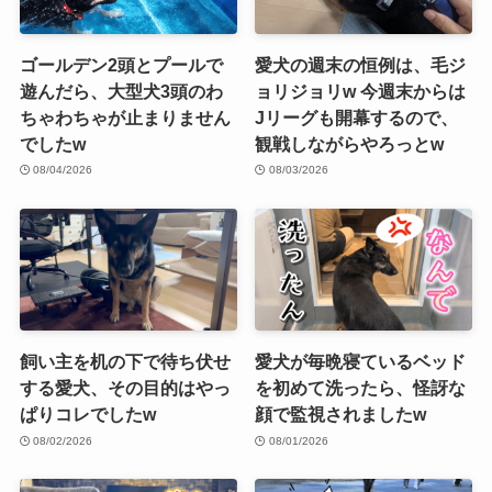
ゴールデン2頭とプールで
愛犬の週末の恒例は、毛ジ
遊んだら、大型犬3頭のわ
ョリジョリw 今週末からは
ちゃわちゃが止まりません
Jリーグも開幕するので、
でしたw
観戦しながらやろっとw
08/04/2026
08/03/2026
飼い主を机の下で待ち伏せ
愛犬が毎晩寝ているベッド
する愛犬、その目的はやっ
を初めて洗ったら、怪訝な
ぱりコレでしたw
顔で監視されましたw
08/02/2026
08/01/2026