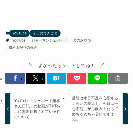
YouTube
今日のできごと
Youtube
ジャーマンシェパード
犬のおやつ
風呂上がりの茶会
よかったらシェアしてね！
普段は水分不足を心配する
YouTube「シェパード維桜
くらいの愛犬も、今日は一
さん日記」の動画がTikTok
心不乱にがぶ飲み！だって
上に無断転載されている件
めちゃめちゃ暑いですよ
について
ね…