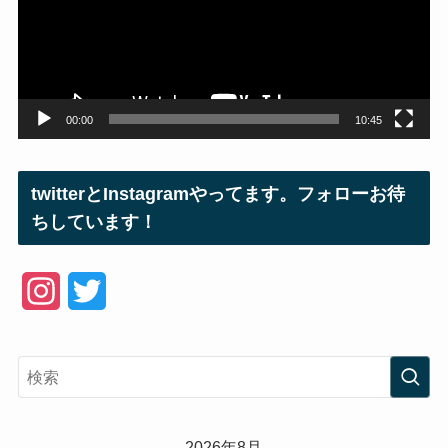
ー
ヤ
ー
00:00
10:45
twitterとInstagramやってます。フォローお待
ちしています！
I
T
n
w
s
i
t
t
a
t
2026年8月