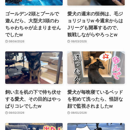
ゴールデン2頭とプールで
愛犬の週末の恒例は、毛ジ
遊んだら、大型犬3頭のわ
ョリジョリw 今週末からは
ちゃわちゃが止まりません
Jリーグも開幕するので、
でしたw
観戦しながらやろっとw
08/04/2026
08/03/2026
飼い主を机の下で待ち伏せ
愛犬が毎晩寝ているベッド
する愛犬、その目的はやっ
を初めて洗ったら、怪訝な
ぱりコレでしたw
顔で監視されましたw
08/02/2026
08/01/2026