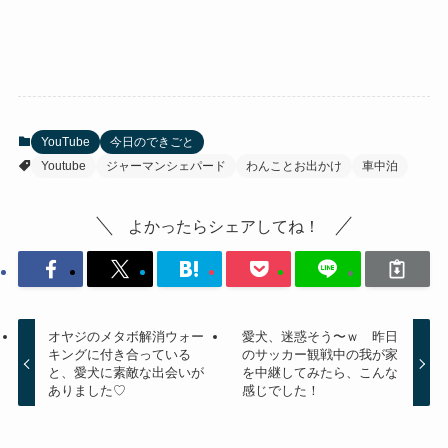
YouTube
今日のできごと
Youtube
ジャーマンシェパード
わんことお出かけ
車中泊
よかったらシェアしてね！
オヤジのメタボ解消ウォー
愛犬、迷惑そう〜ｗ 昨日
キングに付き合っている
のサッカー観戦中の我が家
と、愛犬に素敵な出会いが
を中継してみたら、こんな
ありました♡
感じでした！