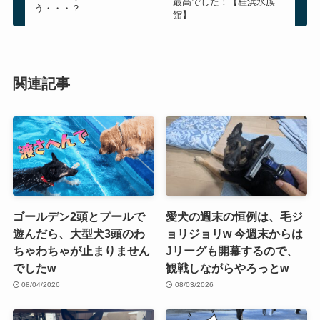
最高でした！【桂浜水族
う・・・？
館】
関連記事
ゴールデン2頭とプールで
愛犬の週末の恒例は、毛ジ
遊んだら、大型犬3頭のわ
ョリジョリw 今週末からは
ちゃわちゃが止まりません
Jリーグも開幕するので、
でしたw
観戦しながらやろっとw
08/04/2026
08/03/2026