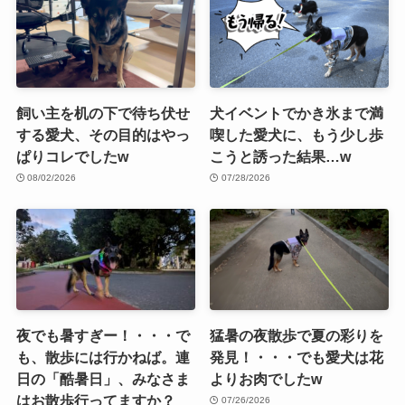
飼い主を机の下で待ち伏せ
犬イベントでかき氷まで満
する愛犬、その目的はやっ
喫した愛犬に、もう少し歩
ぱりコレでしたw
こうと誘った結果…w
08/02/2026
07/28/2026
夜でも暑すぎー！・・・で
猛暑の夜散歩で夏の彩りを
も、散歩には行かねば。連
発見！・・・でも愛犬は花
日の「酷暑日」、みなさま
よりお肉でしたw
はお散歩行ってますか？
07/26/2026