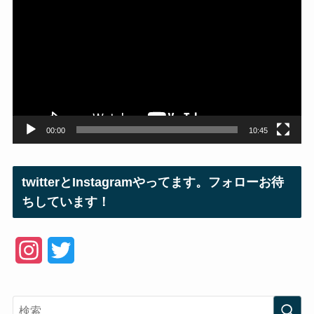
画
プ
レ
ー
ヤ
ー
00:00
10:45
twitterとInstagramやってます。フォローお待
ちしています！
I
T
n
w
s
i