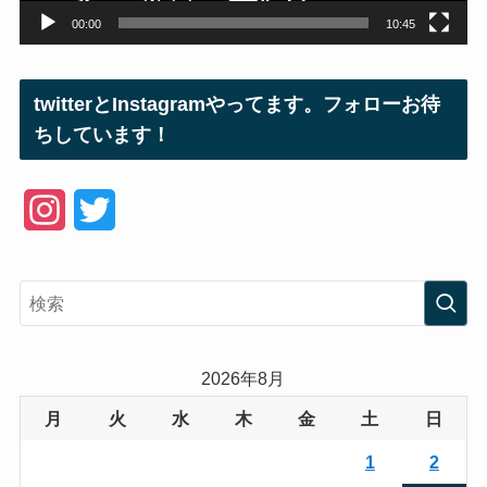
00:00
10:45
twitterとInstagramやってます。フォローお待
ちしています！
I
T
n
w
s
i
t
t
a
t
2026年8月
g
e
月
火
水
木
金
土
日
r
r
1
2