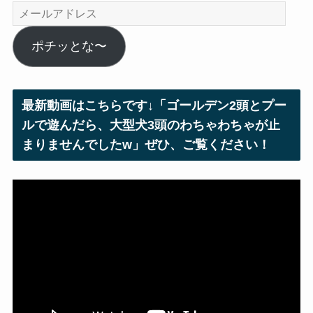
メ
ー
ル
ポチッとな〜
ア
ド
レ
最新動画はこちらです↓「ゴールデン2頭とプー
ス
ルで遊んだら、大型犬3頭のわちゃわちゃが止
まりませんでしたw」ぜひ、ご覧ください！
動
画
プ
レ
ー
ヤ
ー