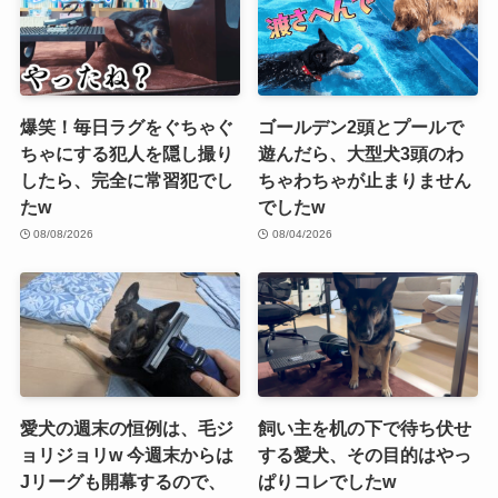
爆笑！毎日ラグをぐちゃぐ
ゴールデン2頭とプールで
ちゃにする犯人を隠し撮り
遊んだら、大型犬3頭のわ
したら、完全に常習犯でし
ちゃわちゃが止まりません
たw
でしたw
08/08/2026
08/04/2026
愛犬の週末の恒例は、毛ジ
飼い主を机の下で待ち伏せ
ョリジョリw 今週末からは
する愛犬、その目的はやっ
Jリーグも開幕するので、
ぱりコレでしたw