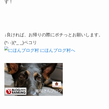
す！
↓良ければ、お帰りの際にポチっとお願いします。
(*- -)(*_ _)ペコリ