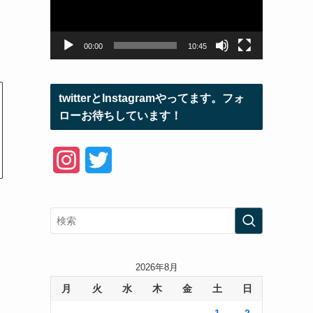
ー
ヤ
ー
00:00
10:45
twitterとInstagramやってます。フォ
ローお待ちしています！
I
T
n
w
s
i
t
t
a
t
2026年8月
月
火
水
木
金
土
日
g
e