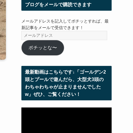
ブログをメールで購読できます
メールアドレスを記入してポチッとすれば、最
新記事をメールで受信できます！
メ
ー
ル
ポチッとな〜
ア
ド
レ
最新動画はこちらです↓「ゴールデン2
ス
頭とプールで遊んだら、大型犬3頭の
わちゃわちゃが止まりませんでした
w」ぜひ、ご覧ください！
動
画
プ
レ