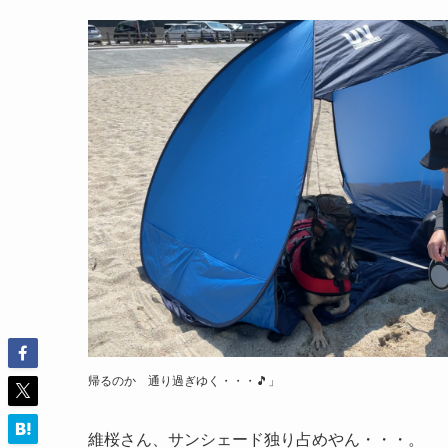
帰るのか 通り過ぎゆく・・・🎵」
維桜さん、サンシェード独り占めやん・・・。