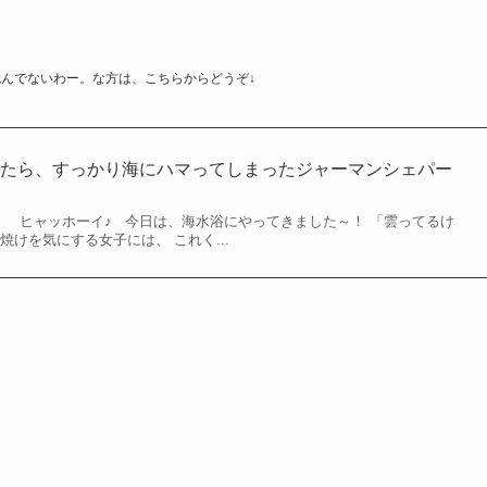
んでないわー。な方は、こちらからどうぞ↓
みたら、すっかり海にハマってしまったジャーマンシェパー
。 ヒャッホーイ♪ 今日は、海水浴にやってきました～！ 「雲ってるけ
焼けを気にする女子には、 これく...