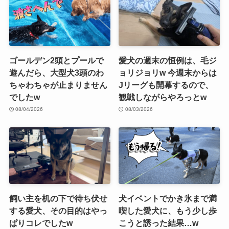
ゴールデン2頭とプールで
愛犬の週末の恒例は、毛ジ
遊んだら、大型犬3頭のわ
ョリジョリw 今週末からは
ちゃわちゃが止まりません
Jリーグも開幕するので、
でしたw
観戦しながらやろっとw
08/04/2026
08/03/2026
飼い主を机の下で待ち伏せ
犬イベントでかき氷まで満
する愛犬、その目的はやっ
喫した愛犬に、もう少し歩
ぱりコレでしたw
こうと誘った結果…w