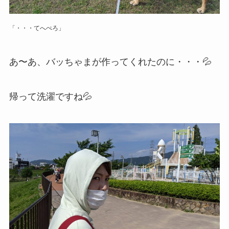
「・・・てへぺろ」
あ〜あ、バッちゃまが作ってくれたのに・・・💦
帰って洗濯ですね💦