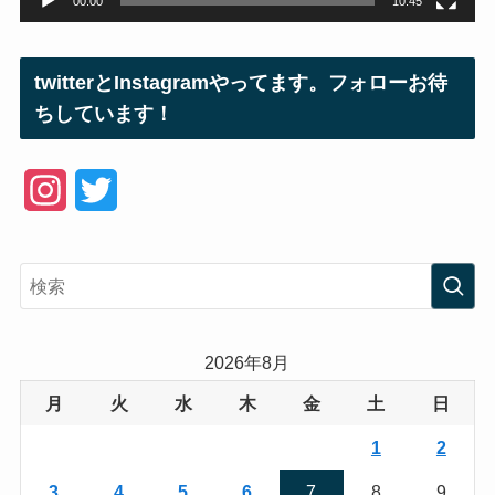
00:00
10:45
twitterとInstagramやってます。フォローお待
ちしています！
I
T
n
w
s
i
t
t
a
t
2026年8月
g
e
月
火
水
木
金
土
日
r
r
1
2
a
3
4
5
6
7
8
9