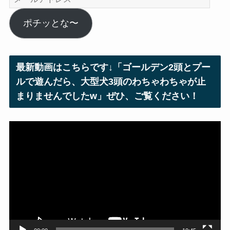
ー
ル
ポチッとな〜
ア
ド
レ
最新動画はこちらです↓「ゴールデン2頭とプー
ス
ルで遊んだら、大型犬3頭のわちゃわちゃが止
まりませんでしたw」ぜひ、ご覧ください！
動
画
プ
レ
ー
ヤ
ー