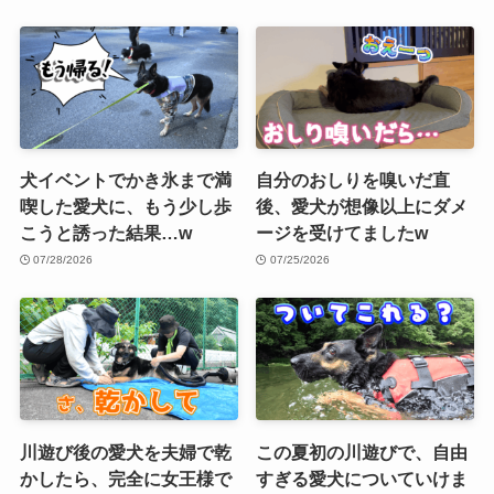
犬イベントでかき氷まで満
自分のおしりを嗅いだ直
喫した愛犬に、もう少し歩
後、愛犬が想像以上にダメ
こうと誘った結果…w
ージを受けてましたw
07/28/2026
07/25/2026
川遊び後の愛犬を夫婦で乾
この夏初の川遊びで、自由
かしたら、完全に女王様で
すぎる愛犬についていけま