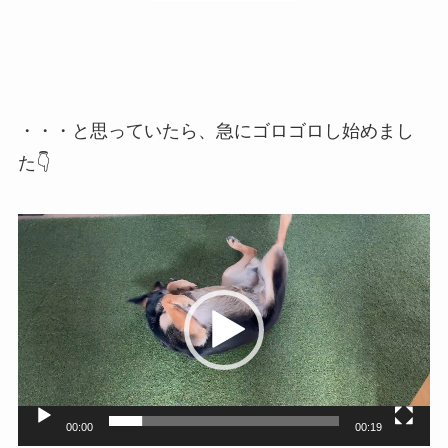
・・・と思っていたら、急にゴロゴロし始めまし
た👇
動
画
プ
レ
ー
ヤ
ー
00:00
00:19