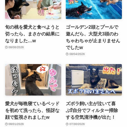
旬の桃を愛犬と食べようと
ゴールデン2頭とプールで
切ったら、まさかの結果に
遊んだら、大型犬3頭のわ
なりました…w
ちゃわちゃが止まりません
でしたw
08/06/2026
08/04/2026
愛犬が毎晩寝ているベッド
ズボラ飼い主が泣いて喜
を初めて洗ったら、怪訝な
ぶ⁉︎自分でフィルター掃除
顔で監視されましたw
する空気清浄機が出た！
08/01/2026
07/30/2026