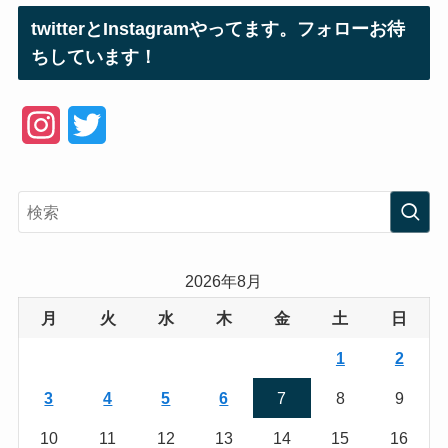
twitterとInstagramやってます。フォローお待
ちしています！
I
T
n
w
s
i
t
t
a
t
2026年8月
g
e
月
火
水
木
金
土
日
r
r
1
2
a
3
4
5
6
7
8
9
m
10
11
12
13
14
15
16