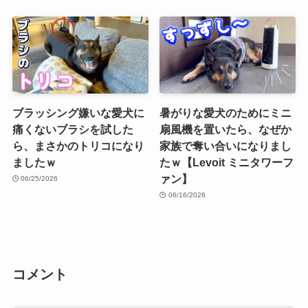
ブラッシング嫌いな愛犬に
暑がりな愛犬のためにミニ
痛くないブラシを試した
扇風機を置いたら、なぜか
ら、まさかのトリコになり
家族で奪い合いになりまし
ましたｗ
たｗ【Levoit ミニタワーフ
ァン】
06/25/2026
06/16/2026
コメント