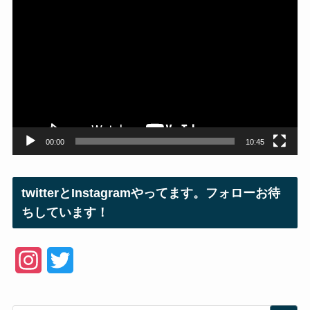
動
画
プ
レ
ー
ヤ
ー
00:00
10:45
twitterとInstagramやってます。フォローお待
ちしています！
I
T
n
w