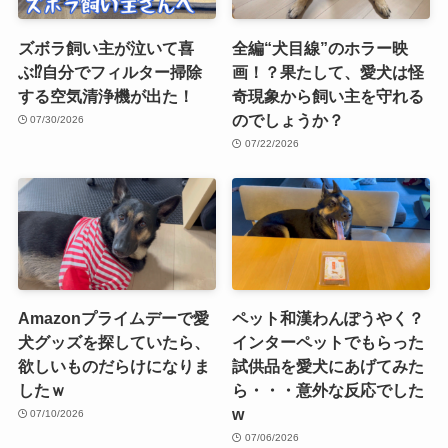
ズボラ飼い主が泣いて喜
全編“犬目線”のホラー映
ぶ⁉︎自分でフィルター掃除
画！？果たして、愛犬は怪
する空気清浄機が出た！
奇現象から飼い主を守れる
のでしょうか？
07/30/2026
07/22/2026
Amazonプライムデーで愛
ペット和漢わんぽうやく？
犬グッズを探していたら、
インターペットでもらった
欲しいものだらけになりま
試供品を愛犬にあげてみた
したｗ
ら・・・意外な反応でした
w
07/10/2026
07/06/2026