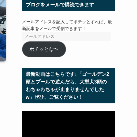
ブログをメールで購読できます
メールアドレスを記入してポチッとすれば、最
新記事をメールで受信できます！
メ
ー
ル
ポチッとな〜
ア
ド
レ
最新動画はこちらです↓「ゴールデン2
ス
頭とプールで遊んだら、大型犬3頭の
わちゃわちゃが止まりませんでした
w」ぜひ、ご覧ください！
動
画
プ
レ