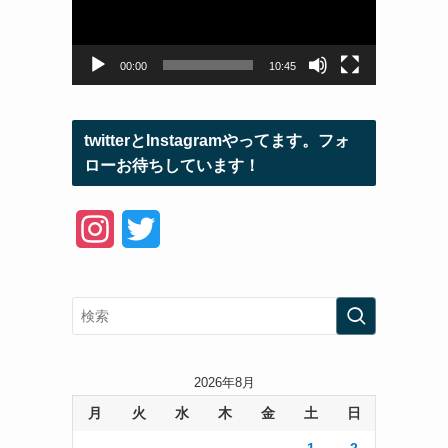
ー
ヤ
ー
00:00
10:45
twitterとInstagramやってます。フォ
ローお待ちしています！
I
T
n
w
s
i
t
t
a
t
2026年8月
月
火
水
木
金
土
日
g
e