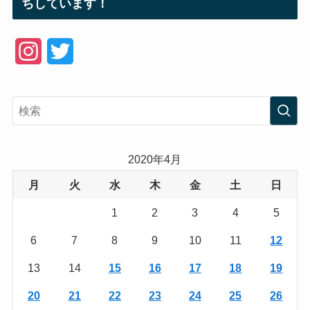
ちしています！
I
T
n
w
s
i
t
t
a
t
2020年4月
g
e
月
火
水
木
金
土
日
r
r
1
2
3
4
5
a
6
7
8
9
10
11
12
m
13
14
15
16
17
18
19
20
21
22
23
24
25
26