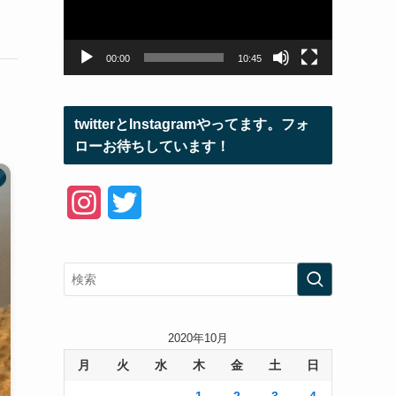
ー
ヤ
ー
00:00
10:45
twitterとInstagramやってます。フォ
ローお待ちしています！
I
T
n
w
s
i
t
t
a
t
2020年10月
月
火
水
木
金
土
日
g
e