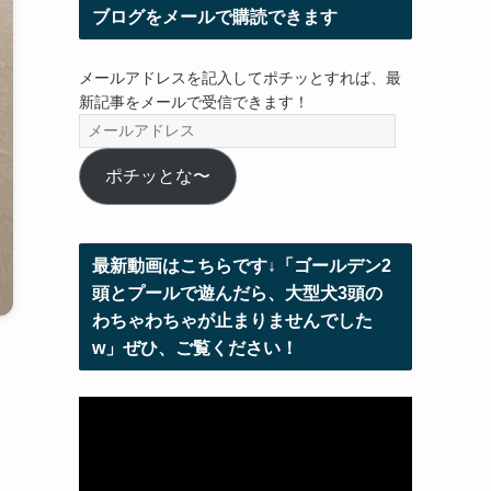
ブログをメールで購読できます
メールアドレスを記入してポチッとすれば、最
新記事をメールで受信できます！
メ
ー
ル
ポチッとな〜
ア
ド
レ
最新動画はこちらです↓「ゴールデン2
ス
頭とプールで遊んだら、大型犬3頭の
わちゃわちゃが止まりませんでした
w」ぜひ、ご覧ください！
動
画
プ
レ