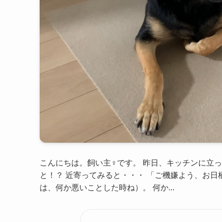
こんにちは。飼い主♀です。 昨日、キッチンに立
と！？ 近寄ってみると・・・ 「ご機嫌よう、お日
は、何か悪いことした時ね）。 何か...