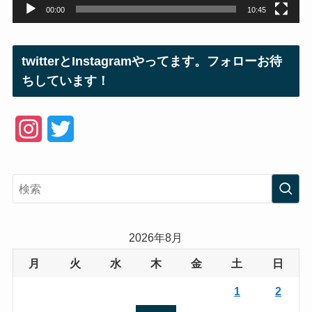
00:00
10:45
twitterとInstagramやってます。フォローお待
ちしています！
I
T
n
w
s
i
t
t
a
t
2026年8月
g
e
月
火
水
木
金
土
日
r
r
1
2