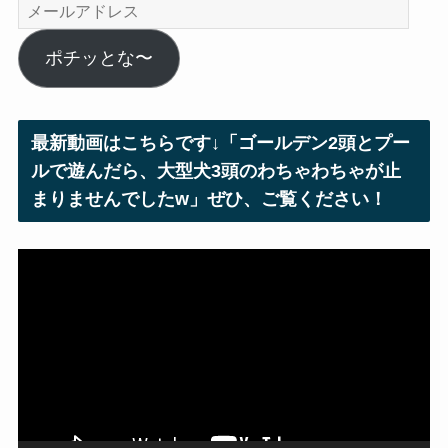
メ
ー
ル
ポチッとな〜
ア
ド
レ
最新動画はこちらです↓「ゴールデン2頭とプー
ス
ルで遊んだら、大型犬3頭のわちゃわちゃが止
まりませんでしたw」ぜひ、ご覧ください！
動
画
プ
レ
ー
ヤ
ー