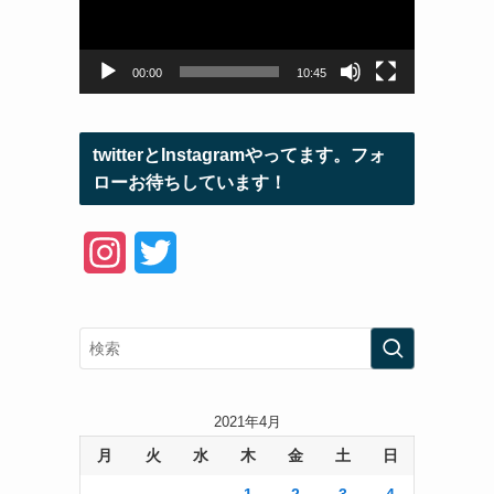
ー
ヤ
ー
00:00
10:45
twitterとInstagramやってます。フォ
ローお待ちしています！
I
T
n
w
s
i
t
t
a
t
2021年4月
月
火
水
木
金
土
日
g
e