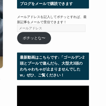
ブログをメールで購読できます
メールアドレスを記入してポチッとすれば、最
新記事をメールで受信できます！
メ
ー
ル
ポチッとな〜
ア
ド
レ
最新動画はこちらです↓「ゴールデン2
ス
頭とプールで遊んだら、大型犬3頭の
わちゃわちゃが止まりませんでした
w」ぜひ、ご覧ください！
ま
う
動
画
プ
レ